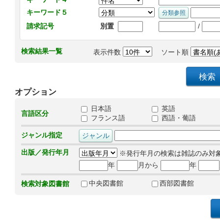
キーワード５
/
請求記号
別置
検索結果一覧
表示件数
ソート順
オプション
日本語
英語
言語区分
フランス語
西語・葡語
ジャンル指定
出版／発行年月
※発行年月の検索は雑誌のみ対
年
月から
年
中央図書館
西部図書館
検索対象図書館