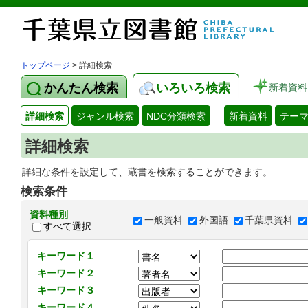
トップページ
> 詳細検索
かんたん検索
いろいろ検索
新着資料
詳細検索
ジャンル検索
NDC分類検索
新着資料
テー
詳細検索
詳細な条件を設定して、蔵書を検索することができます。
検索条件
資料種別
一般資料
外国語
千葉県資料
すべて選択
キーワード１
キーワード２
キーワード３
キーワード４