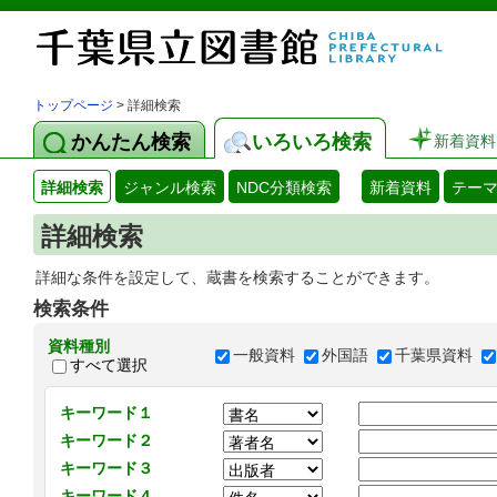
トップページ
> 詳細検索
かんたん検索
いろいろ検索
新着資料
詳細検索
ジャンル検索
NDC分類検索
新着資料
テー
詳細検索
詳細な条件を設定して、蔵書を検索することができます。
検索条件
資料種別
一般資料
外国語
千葉県資料
すべて選択
キーワード１
キーワード２
キーワード３
キーワード４