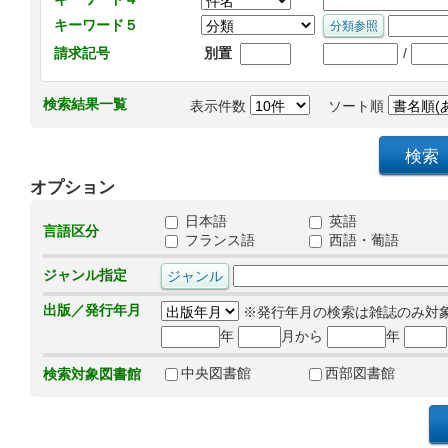
キーワード５
/
請求記号
別置
検索結果一覧
表示件数
ソート順
オプション
日本語
英語
言語区分
フランス語
西語・葡語
ジャンル指定
出版／発行年月
※発行年月の検索は雑誌のみ対
年
月から
年
中央図書館
西部図書館
検索対象図書館