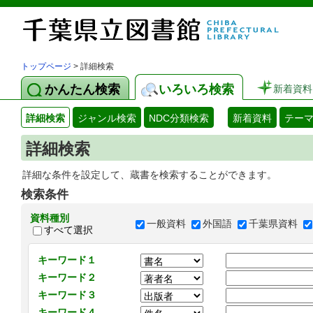
トップページ
> 詳細検索
かんたん検索
いろいろ検索
新着資料
詳細検索
ジャンル検索
NDC分類検索
新着資料
テー
詳細検索
詳細な条件を設定して、蔵書を検索することができます。
検索条件
資料種別
一般資料
外国語
千葉県資料
すべて選択
キーワード１
キーワード２
キーワード３
キーワード４