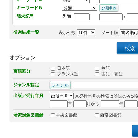
キーワード５
/
請求記号
別置
検索結果一覧
表示件数
ソート順
オプション
日本語
英語
言語区分
フランス語
西語・葡語
ジャンル指定
出版／発行年月
※発行年月の検索は雑誌のみ対
年
月から
年
中央図書館
西部図書館
検索対象図書館