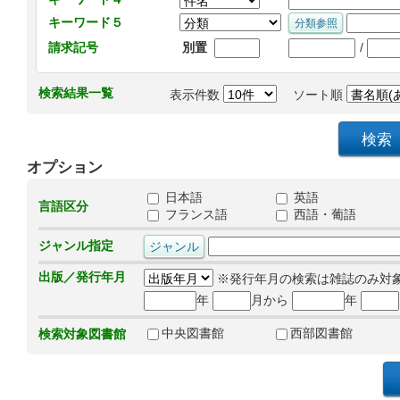
キーワード５
/
請求記号
別置
検索結果一覧
表示件数
ソート順
オプション
日本語
英語
言語区分
フランス語
西語・葡語
ジャンル指定
出版／発行年月
※発行年月の検索は雑誌のみ対
年
月から
年
中央図書館
西部図書館
検索対象図書館