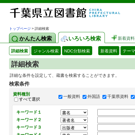
トップページ
> 詳細検索
かんたん検索
いろいろ検索
新着資料
詳細検索
ジャンル検索
NDC分類検索
新着資料
テー
詳細検索
詳細な条件を設定して、蔵書を検索することができます。
検索条件
資料種別
一般資料
外国語
千葉県資料
すべて選択
キーワード１
キーワード２
キーワード３
キーワード４