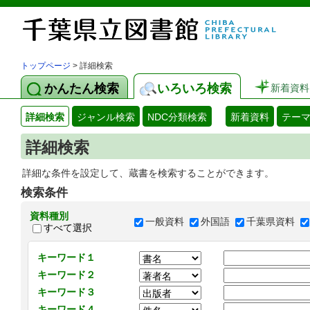
トップページ
> 詳細検索
かんたん検索
いろいろ検索
新着資料
詳細検索
ジャンル検索
NDC分類検索
新着資料
テー
詳細検索
詳細な条件を設定して、蔵書を検索することができます。
検索条件
資料種別
一般資料
外国語
千葉県資料
すべて選択
キーワード１
キーワード２
キーワード３
キーワード４