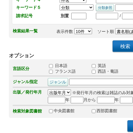
キーワード５
/
請求記号
別置
検索結果一覧
表示件数
ソート順
オプション
日本語
英語
言語区分
フランス語
西語・葡語
ジャンル指定
出版／発行年月
※発行年月の検索は雑誌のみ対
年
月から
年
中央図書館
西部図書館
検索対象図書館