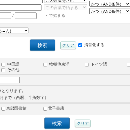
/
～で始まる
清音化する
中国語
韓朝他東洋
ドイツ語
その他
象となります。
月まで（西暦、半角数字）
東部図書館
電子書籍