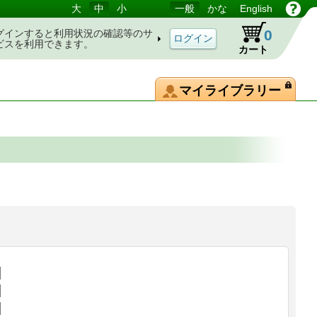
大
中
小
一般
かな
English
0
グインすると利用状況の確認等のサ
ビスを利用できます。
カート
マイライブラリー