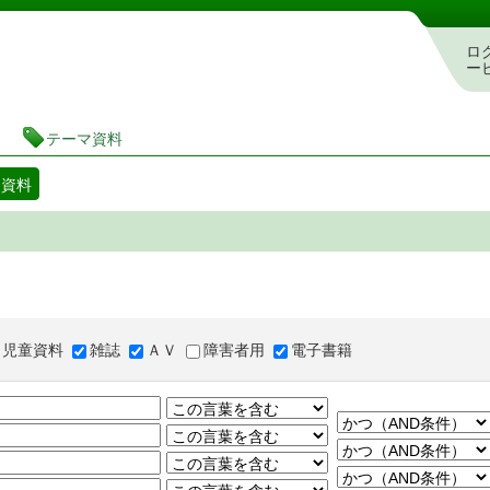
図書館 蔵書検索・予約システム
ロ
ー
テーマ資料
マ資料
児童資料
雑誌
ＡＶ
障害者用
電子書籍