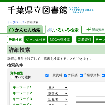
トップページ
> 詳細検索
かんたん検索
いろいろ検索
新着資料
詳細検索
ジャンル検索
NDC分類検索
新着資料
テー
詳細検索
詳細な条件を設定して、蔵書を検索することができます。
検索条件
資料種別
一般資料
外国語
千葉県資料
すべて選択
キーワード１
キーワード２
キーワード３
キーワード４