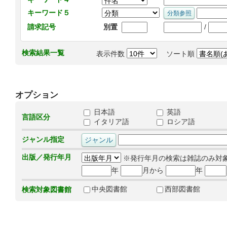
キーワード５
/
請求記号
別置
検索結果一覧
表示件数
ソート順
オプション
日本語
英語
言語区分
イタリア語
ロシア語
ジャンル指定
出版／発行年月
※発行年月の検索は雑誌のみ対
年
月から
年
中央図書館
西部図書館
検索対象図書館