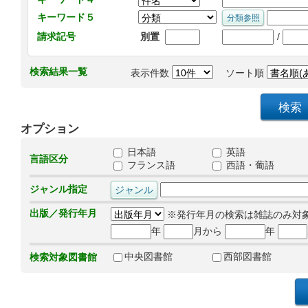
キーワード５
/
請求記号
別置
検索結果一覧
表示件数
ソート順
オプション
日本語
英語
言語区分
フランス語
西語・葡語
ジャンル指定
出版／発行年月
※発行年月の検索は雑誌のみ対
年
月から
年
中央図書館
西部図書館
検索対象図書館