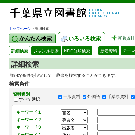
トップページ
> 詳細検索
かんたん検索
いろいろ検索
新着資料
詳細検索
ジャンル検索
NDC分類検索
新着資料
テー
詳細検索
詳細な条件を設定して、蔵書を検索することができます。
検索条件
資料種別
一般資料
外国語
千葉県資料
すべて選択
キーワード１
キーワード２
キーワード３
キーワード４