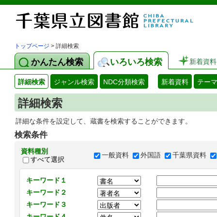
トップページ
> 詳細検索
かんたん検索
いろいろ検索
新着資料
詳細検索
ジャンル検索
NDC分類検索
新着資料
テー
詳細検索
詳細な条件を設定して、蔵書を検索することができます。
検索条件
資料種別
一般資料
外国語
千葉県資料
すべて選択
キーワード１
キーワード２
キーワード３
キーワード４