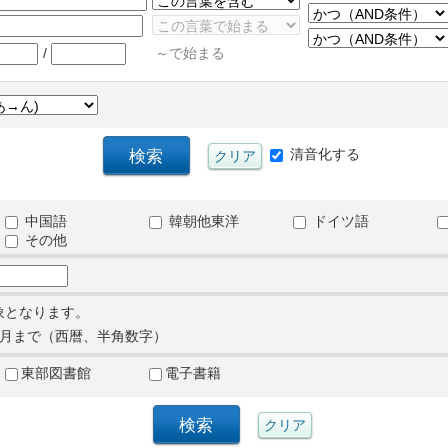
/
～で始まる
清音化する
中国語
韓朝他東洋
ドイツ語
その他
象となります。
月まで（西暦、半角数字）
東部図書館
電子書籍