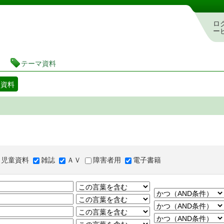
図書館 蔵書検索・予約システム
ロ
ー
テーマ資料
マ資料
児童資料
雑誌
ＡＶ
障害者用
電子書籍