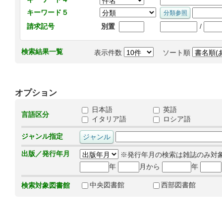
キーワード５
/
請求記号
別置
検索結果一覧
表示件数
ソート順
オプション
日本語
英語
言語区分
イタリア語
ロシア語
ジャンル指定
出版／発行年月
※発行年月の検索は雑誌のみ対
年
月から
年
中央図書館
西部図書館
検索対象図書館