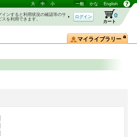
大
中
小
一般
かな
English
0
グインすると利用状況の確認等のサ
ビスを利用できます。
カート
マイライブラリー