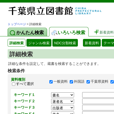
トップページ
> 詳細検索
かんたん検索
いろいろ検索
新着資料
詳細検索
ジャンル検索
NDC分類検索
新着資料
テー
詳細検索
詳細な条件を設定して、蔵書を検索することができます。
検索条件
資料種別
一般資料
外国語
千葉県資料
すべて選択
キーワード１
キーワード２
キーワード３
キーワード４