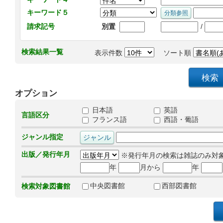
キーワード５
/
請求記号
別置
検索結果一覧
表示件数
ソート順
オプション
日本語
英語
言語区分
フランス語
西語・葡語
ジャンル指定
出版／発行年月
※発行年月の検索は雑誌のみ対
年
月から
年
中央図書館
西部図書館
検索対象図書館