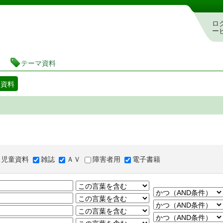
図書館 蔵書検索・予約システム
ロ
ー
テーマ資料
マ資料
児童資料
雑誌
ＡＶ
障害者用
電子書籍