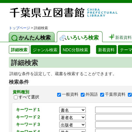
トップページ
> 詳細検索
かんたん検索
いろいろ検索
新着資料
詳細検索
ジャンル検索
NDC分類検索
新着資料
テー
詳細検索
詳細な条件を設定して、蔵書を検索することができます。
検索条件
資料種別
一般資料
外国語
千葉県資料
すべて選択
キーワード１
キーワード２
キーワード３
キーワード４