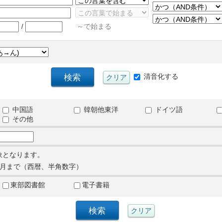
/
～で始まる
清音化する
中国語
韓朝他東洋
ドイツ語
その他
象となります。
月まで（西暦、半角数字）
東部図書館
電子書籍