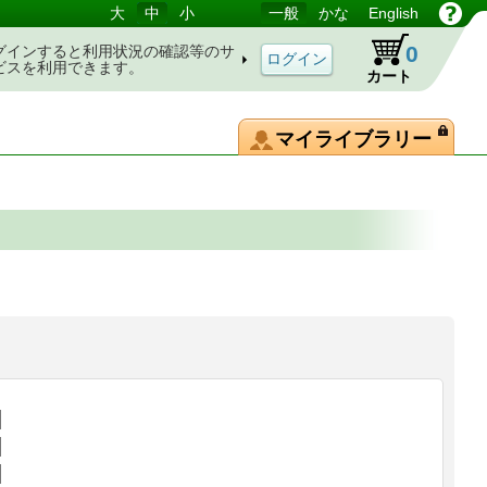
大
中
小
一般
かな
English
0
グインすると利用状況の確認等のサ
ビスを利用できます。
カート
マイライブラリー