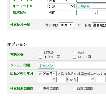
キーワード５
/
請求記号
別置
検索結果一覧
表示件数
ソート順
オプション
日本語
英語
言語区分
イタリア語
ロシア語
ジャンル指定
出版／発行年月
※発行年月の検索は雑誌のみ対
年
月から
年
中央図書館
西部図書館
検索対象図書館