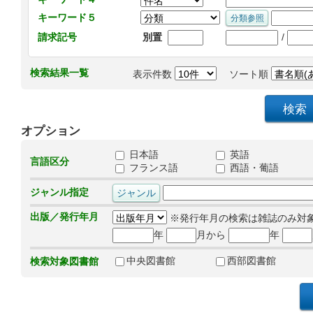
キーワード５
/
請求記号
別置
検索結果一覧
表示件数
ソート順
オプション
日本語
英語
言語区分
フランス語
西語・葡語
ジャンル指定
出版／発行年月
※発行年月の検索は雑誌のみ対
年
月から
年
中央図書館
西部図書館
検索対象図書館