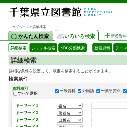
トップページ
> 詳細検索
かんたん検索
いろいろ検索
新着資料
詳細検索
ジャンル検索
NDC分類検索
新着資料
テー
詳細検索
詳細な条件を設定して、蔵書を検索することができます。
検索条件
資料種別
一般資料
外国語
千葉県資料
すべて選択
キーワード１
キーワード２
キーワード３
キーワード４