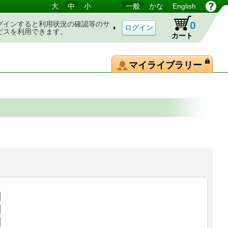
大
中
小
一般
かな
English
0
グインすると利用状況の確認等のサ
ビスを利用できます。
カート
マイライブラリー