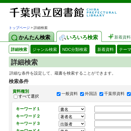
トップページ
> 詳細検索
かんたん検索
いろいろ検索
新着資料
詳細検索
ジャンル検索
NDC分類検索
新着資料
テー
詳細検索
詳細な条件を設定して、蔵書を検索することができます。
検索条件
資料種別
一般資料
外国語
千葉県資料
すべて選択
キーワード１
キーワード２
キーワード３
キーワード４