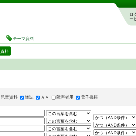
図書館 蔵書検索・予約システム
ロ
ー
テーマ資料
マ資料
児童資料
雑誌
ＡＶ
障害者用
電子書籍