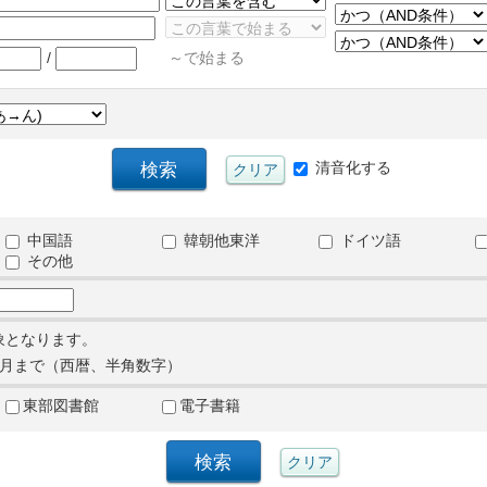
/
～で始まる
清音化する
中国語
韓朝他東洋
ドイツ語
その他
象となります。
月まで（西暦、半角数字）
東部図書館
電子書籍