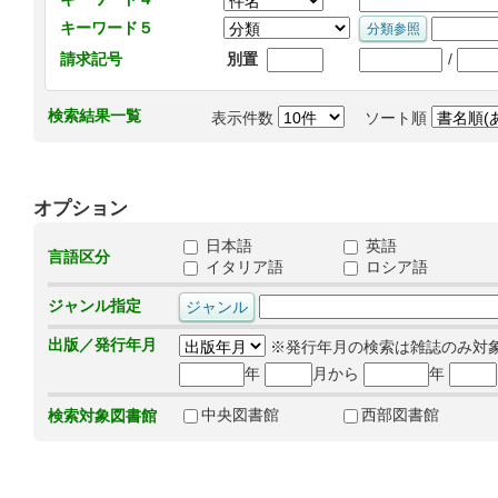
キーワード５
/
請求記号
別置
検索結果一覧
表示件数
ソート順
オプション
日本語
英語
言語区分
イタリア語
ロシア語
ジャンル指定
出版／発行年月
※発行年月の検索は雑誌のみ対
年
月から
年
中央図書館
西部図書館
検索対象図書館