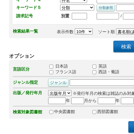
キーワード５
/
請求記号
別置
検索結果一覧
表示件数
ソート順
オプション
日本語
英語
言語区分
フランス語
西語・葡語
ジャンル指定
出版／発行年月
※発行年月の検索は雑誌のみ対
年
月から
年
中央図書館
西部図書館
検索対象図書館