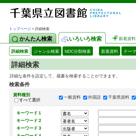
トップページ
> 詳細検索
かんたん検索
いろいろ検索
新着資料
詳細検索
ジャンル検索
NDC分類検索
新着資料
テー
詳細検索
詳細な条件を設定して、蔵書を検索することができます。
検索条件
資料種別
一般資料
外国語
千葉県資料
すべて選択
キーワード１
キーワード２
キーワード３
キーワード４