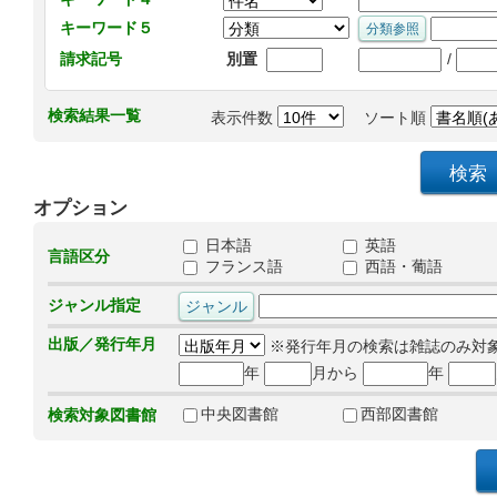
キーワード５
/
請求記号
別置
検索結果一覧
表示件数
ソート順
オプション
日本語
英語
言語区分
フランス語
西語・葡語
ジャンル指定
出版／発行年月
※発行年月の検索は雑誌のみ対
年
月から
年
中央図書館
西部図書館
検索対象図書館