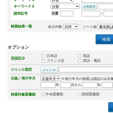
キーワード５
/
請求記号
別置
検索結果一覧
表示件数
ソート順
オプション
日本語
英語
言語区分
フランス語
西語・葡語
ジャンル指定
出版／発行年月
※発行年月の検索は雑誌のみ対
年
月から
年
中央図書館
西部図書館
検索対象図書館