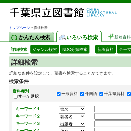
トップページ
> 詳細検索
かんたん検索
いろいろ検索
新着資料
詳細検索
ジャンル検索
NDC分類検索
新着資料
テー
詳細検索
詳細な条件を設定して、蔵書を検索することができます。
検索条件
資料種別
一般資料
外国語
千葉県資料
すべて選択
キーワード１
キーワード２
キーワード３
キーワード４