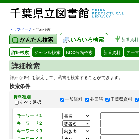
トップページ
> 詳細検索
かんたん検索
いろいろ検索
新着資料
詳細検索
ジャンル検索
NDC分類検索
新着資料
テー
詳細検索
詳細な条件を設定して、蔵書を検索することができます。
検索条件
資料種別
一般資料
外国語
千葉県資料
すべて選択
キーワード１
キーワード２
キーワード３
キーワード４