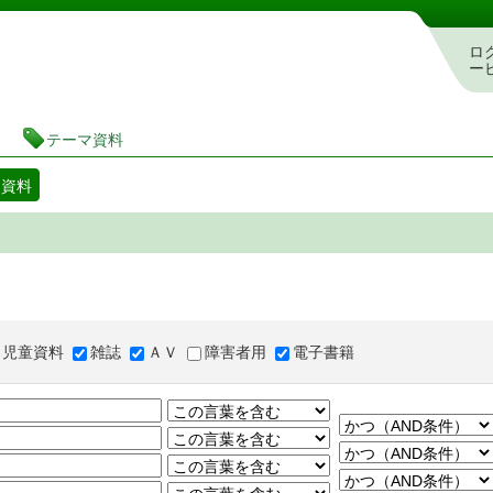
図書館 蔵書検索・予約システム
ロ
ー
テーマ資料
マ資料
児童資料
雑誌
ＡＶ
障害者用
電子書籍