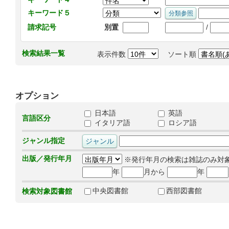
キーワード５
/
請求記号
別置
検索結果一覧
表示件数
ソート順
オプション
日本語
英語
言語区分
イタリア語
ロシア語
ジャンル指定
出版／発行年月
※発行年月の検索は雑誌のみ対
年
月から
年
中央図書館
西部図書館
検索対象図書館