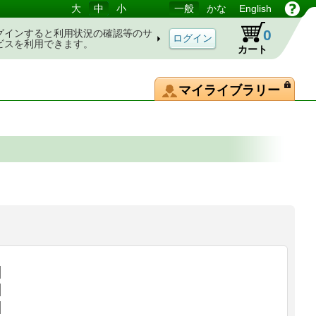
大
中
小
一般
かな
English
0
グインすると利用状況の確認等のサ
ビスを利用できます。
カート
マイライブラリー