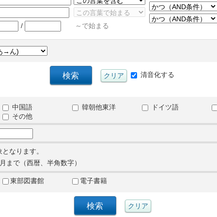
/
～で始まる
清音化する
中国語
韓朝他東洋
ドイツ語
その他
象となります。
月まで（西暦、半角数字）
東部図書館
電子書籍