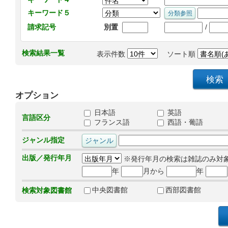
キーワード５
/
請求記号
別置
検索結果一覧
表示件数
ソート順
オプション
日本語
英語
言語区分
フランス語
西語・葡語
ジャンル指定
出版／発行年月
※発行年月の検索は雑誌のみ対
年
月から
年
中央図書館
西部図書館
検索対象図書館