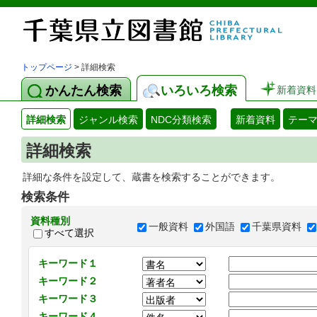
トップページ
> 詳細検索
かんたん検索
いろいろ検索
新着資料
詳細検索
ジャンル検索
NDC分類検索
新着資料
テー
詳細検索
詳細な条件を設定して、蔵書を検索することができます。
検索条件
資料種別
一般資料
外国語
千葉県資料
すべて選択
キーワード１
キーワード２
キーワード３
キーワード４