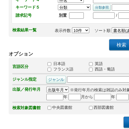
キーワード５
/
請求記号
別置
検索結果一覧
表示件数
ソート順
オプション
日本語
英語
言語区分
フランス語
西語・葡語
ジャンル指定
出版／発行年月
※発行年月の検索は雑誌のみ対
年
月から
年
中央図書館
西部図書館
検索対象図書館