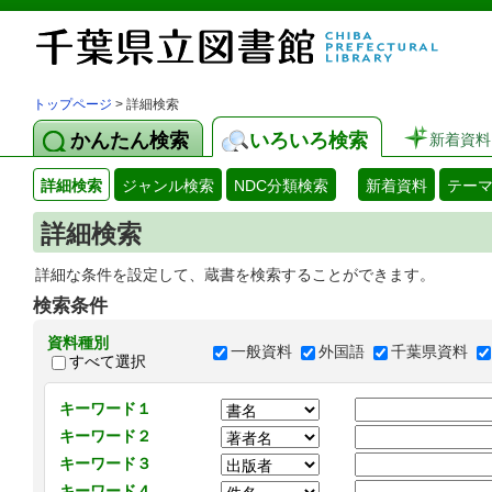
トップページ
> 詳細検索
かんたん検索
いろいろ検索
新着資料
詳細検索
ジャンル検索
NDC分類検索
新着資料
テー
詳細検索
詳細な条件を設定して、蔵書を検索することができます。
検索条件
資料種別
一般資料
外国語
千葉県資料
すべて選択
キーワード１
キーワード２
キーワード３
キーワード４