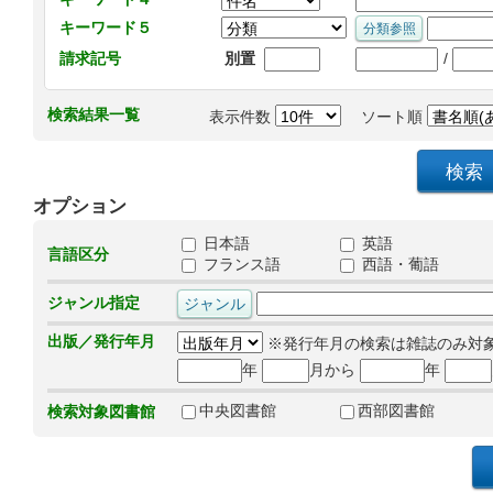
キーワード５
/
請求記号
別置
検索結果一覧
表示件数
ソート順
オプション
日本語
英語
言語区分
フランス語
西語・葡語
ジャンル指定
出版／発行年月
※発行年月の検索は雑誌のみ対
年
月から
年
中央図書館
西部図書館
検索対象図書館