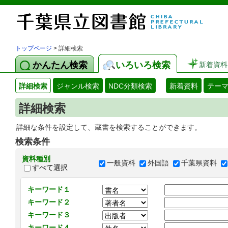
トップページ
> 詳細検索
かんたん検索
いろいろ検索
新着資料
詳細検索
ジャンル検索
NDC分類検索
新着資料
テー
詳細検索
詳細な条件を設定して、蔵書を検索することができます。
検索条件
資料種別
一般資料
外国語
千葉県資料
すべて選択
キーワード１
キーワード２
キーワード３
キーワード４