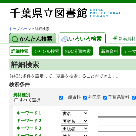
トップページ
> 詳細検索
かんたん検索
いろいろ検索
新着資料
詳細検索
ジャンル検索
NDC分類検索
新着資料
テー
詳細検索
詳細な条件を設定して、蔵書を検索することができます。
検索条件
資料種別
一般資料
外国語
千葉県資料
すべて選択
キーワード１
キーワード２
キーワード３
キーワード４