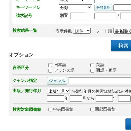
キーワード５
/
請求記号
別置
検索結果一覧
表示件数
ソート順
オプション
日本語
英語
言語区分
フランス語
西語・葡語
ジャンル指定
出版／発行年月
※発行年月の検索は雑誌のみ対
年
月から
年
中央図書館
西部図書館
検索対象図書館