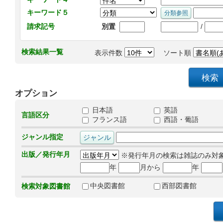
キーワード５
/
請求記号
別置
検索結果一覧
表示件数
ソート順
オプション
日本語
英語
言語区分
フランス語
西語・葡語
ジャンル指定
出版／発行年月
※発行年月の検索は雑誌のみ対
年
月から
年
中央図書館
西部図書館
検索対象図書館