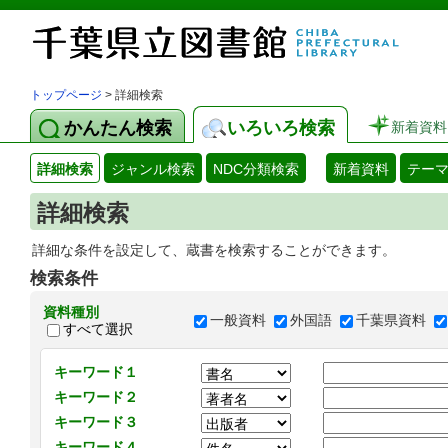
トップページ
> 詳細検索
かんたん検索
いろいろ検索
新着資料
詳細検索
ジャンル検索
NDC分類検索
新着資料
テー
詳細検索
詳細な条件を設定して、蔵書を検索することができます。
検索条件
資料種別
一般資料
外国語
千葉県資料
すべて選択
キーワード１
キーワード２
キーワード３
キーワード４