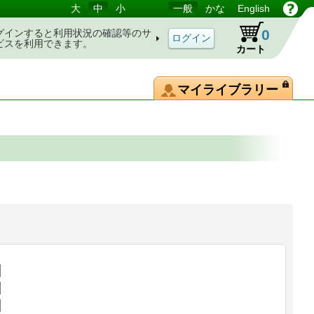
大
中
小
一般
かな
English
0
グインすると利用状況の確認等のサ
ビスを利用できます。
カート
マイライブラリー