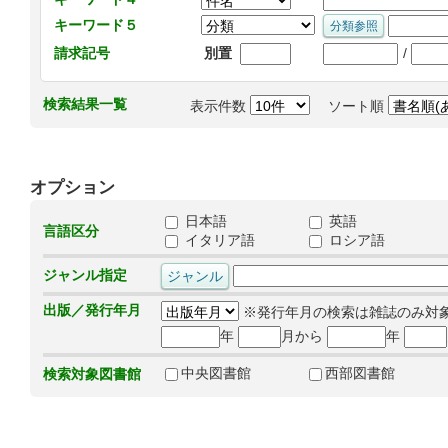
キーワード５
/
請求記号
別置
検索結果一覧
表示件数
ソート順
オプション
日本語
英語
言語区分
イタリア語
ロシア語
ジャンル指定
出版／発行年月
※発行年月の検索は雑誌のみ対
年
月から
年
中央図書館
西部図書館
検索対象図書館