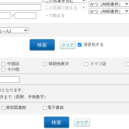
/
～で始まる
清音化する
中国語
韓朝他東洋
ドイツ語
その他
象となります。
月まで（西暦、半角数字）
東部図書館
電子書籍