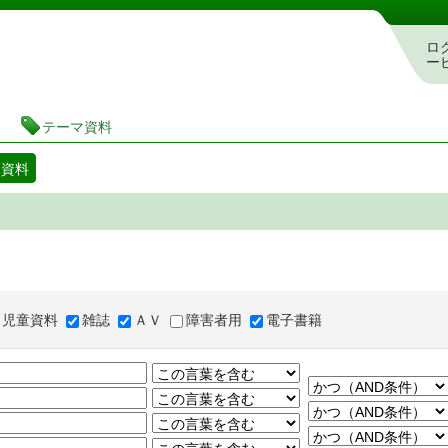
図書館 蔵書検索・予約システム
ロ
ー
テーマ資料
マ資料
児童資料
雑誌
ＡＶ
障害者用
電子書籍