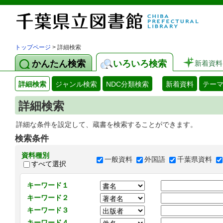
トップページ
> 詳細検索
かんたん検索
いろいろ検索
新着資料
詳細検索
ジャンル検索
NDC分類検索
新着資料
テー
詳細検索
詳細な条件を設定して、蔵書を検索することができます。
検索条件
資料種別
一般資料
外国語
千葉県資料
すべて選択
キーワード１
キーワード２
キーワード３
キーワード４