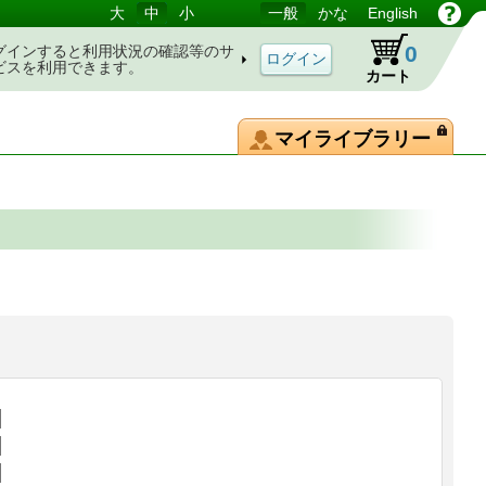
大
中
小
一般
かな
English
0
グインすると利用状況の確認等のサ
ビスを利用できます。
カート
マイライブラリー