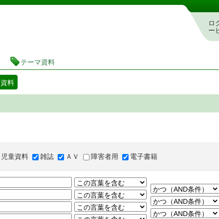
図書館 蔵書検索・予約システム
ロ
ー
テーマ資料
マ資料
児童資料
雑誌
ＡＶ
障害者用
電子書籍