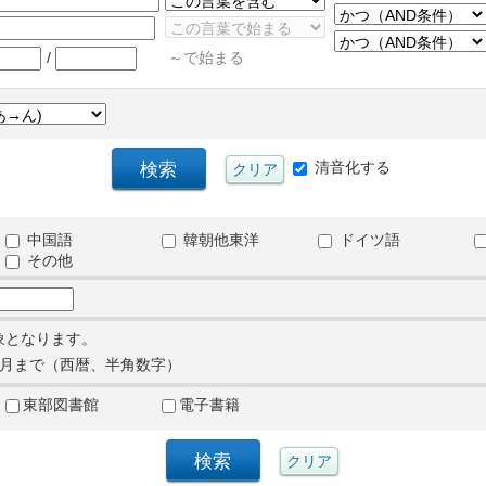
/
～で始まる
清音化する
中国語
韓朝他東洋
ドイツ語
その他
象となります。
月まで（西暦、半角数字）
東部図書館
電子書籍