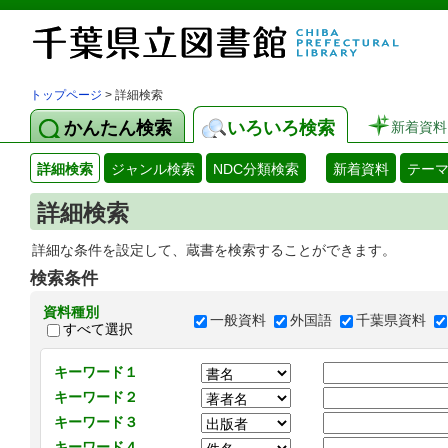
トップページ
> 詳細検索
かんたん検索
いろいろ検索
新着資料
詳細検索
ジャンル検索
NDC分類検索
新着資料
テー
詳細検索
詳細な条件を設定して、蔵書を検索することができます。
検索条件
資料種別
一般資料
外国語
千葉県資料
すべて選択
キーワード１
キーワード２
キーワード３
キーワード４