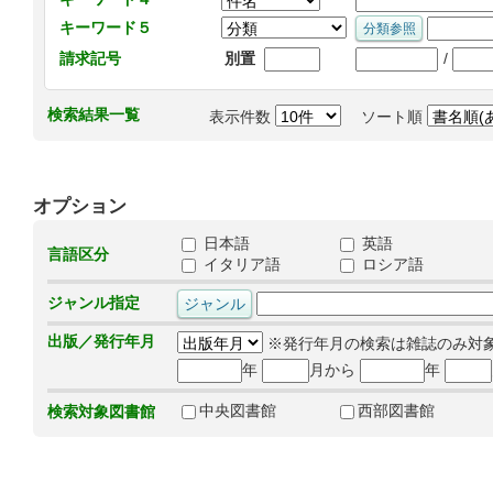
キーワード５
/
請求記号
別置
検索結果一覧
表示件数
ソート順
オプション
日本語
英語
言語区分
イタリア語
ロシア語
ジャンル指定
出版／発行年月
※発行年月の検索は雑誌のみ対
年
月から
年
中央図書館
西部図書館
検索対象図書館