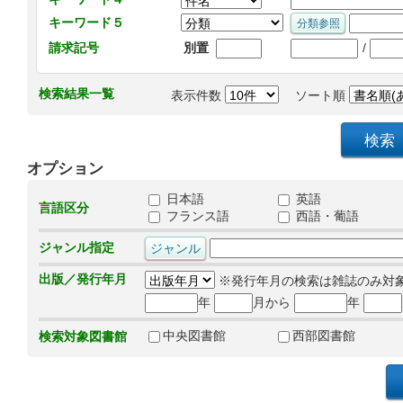
キーワード５
/
請求記号
別置
検索結果一覧
表示件数
ソート順
オプション
日本語
英語
言語区分
フランス語
西語・葡語
ジャンル指定
出版／発行年月
※発行年月の検索は雑誌のみ対
年
月から
年
中央図書館
西部図書館
検索対象図書館