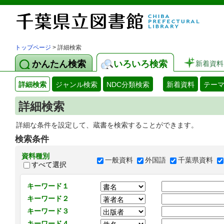
トップページ
> 詳細検索
かんたん検索
いろいろ検索
新着資料
詳細検索
ジャンル検索
NDC分類検索
新着資料
テー
詳細検索
詳細な条件を設定して、蔵書を検索することができます。
検索条件
資料種別
一般資料
外国語
千葉県資料
すべて選択
キーワード１
キーワード２
キーワード３
キーワード４