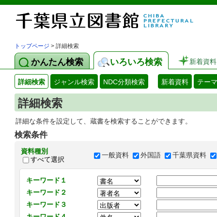
トップページ
> 詳細検索
かんたん検索
いろいろ検索
新着資料
詳細検索
ジャンル検索
NDC分類検索
新着資料
テー
詳細検索
詳細な条件を設定して、蔵書を検索することができます。
検索条件
資料種別
一般資料
外国語
千葉県資料
すべて選択
キーワード１
キーワード２
キーワード３
キーワード４