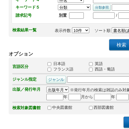
キーワード５
/
請求記号
別置
検索結果一覧
表示件数
ソート順
オプション
日本語
英語
言語区分
フランス語
西語・葡語
ジャンル指定
出版／発行年月
※発行年月の検索は雑誌のみ対
年
月から
年
中央図書館
西部図書館
検索対象図書館