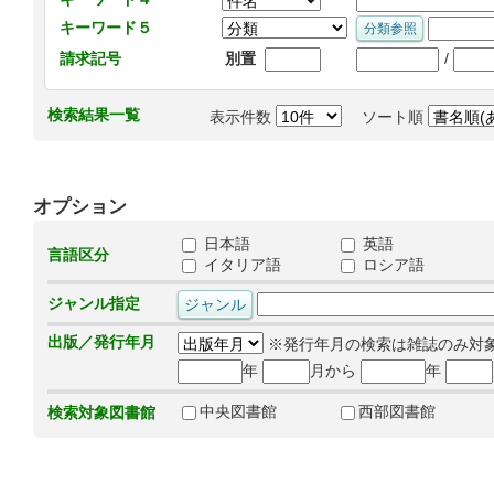
キーワード５
/
請求記号
別置
検索結果一覧
表示件数
ソート順
オプション
日本語
英語
言語区分
イタリア語
ロシア語
ジャンル指定
出版／発行年月
※発行年月の検索は雑誌のみ対
年
月から
年
中央図書館
西部図書館
検索対象図書館