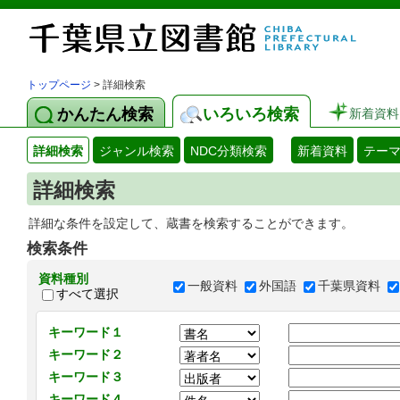
トップページ
> 詳細検索
かんたん検索
いろいろ検索
新着資料
詳細検索
ジャンル検索
NDC分類検索
新着資料
テー
詳細検索
詳細な条件を設定して、蔵書を検索することができます。
検索条件
資料種別
一般資料
外国語
千葉県資料
すべて選択
キーワード１
キーワード２
キーワード３
キーワード４