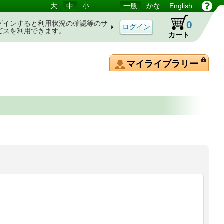
大
中
小
一般
かな
English
0
グインすると利用状況の確認等のサ
ビスを利用できます。
カート
マイライブラリー