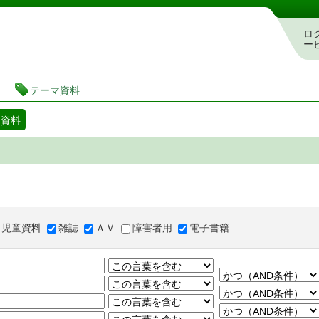
図書館 蔵書検索・予約システム
ロ
ー
テーマ資料
マ資料
児童資料
雑誌
ＡＶ
障害者用
電子書籍