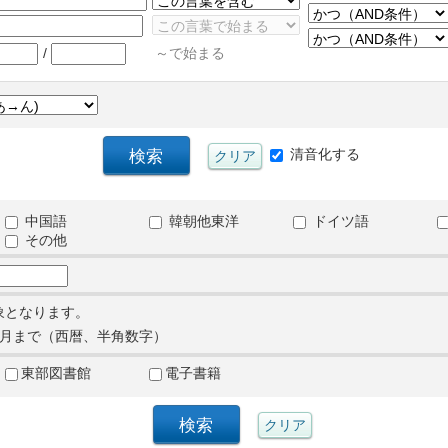
/
～で始まる
清音化する
中国語
韓朝他東洋
ドイツ語
その他
象となります。
月まで（西暦、半角数字）
東部図書館
電子書籍