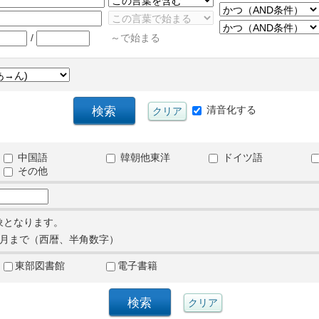
/
～で始まる
清音化する
中国語
韓朝他東洋
ドイツ語
その他
象となります。
月まで（西暦、半角数字）
東部図書館
電子書籍