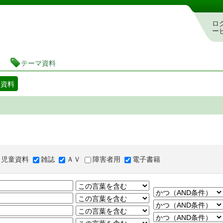
図書館 蔵書検索・予約システム
ロ
ー
テーマ資料
マ資料
児童資料
雑誌
ＡＶ
障害者用
電子書籍