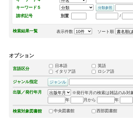
キーワード５
/
請求記号
別置
検索結果一覧
表示件数
ソート順
オプション
日本語
英語
言語区分
イタリア語
ロシア語
ジャンル指定
出版／発行年月
※発行年月の検索は雑誌のみ対
年
月から
年
中央図書館
西部図書館
検索対象図書館