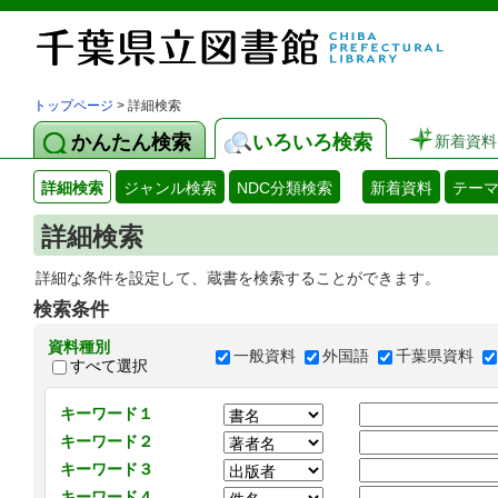
トップページ
> 詳細検索
かんたん検索
いろいろ検索
新着資料
詳細検索
ジャンル検索
NDC分類検索
新着資料
テー
詳細検索
詳細な条件を設定して、蔵書を検索することができます。
検索条件
資料種別
一般資料
外国語
千葉県資料
すべて選択
キーワード１
キーワード２
キーワード３
キーワード４