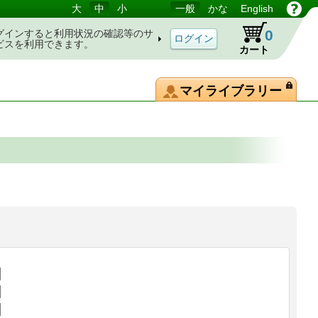
大
中
小
一般
かな
English
0
グインすると利用状況の確認等のサ
ビスを利用できます。
カート
マイライブラリー