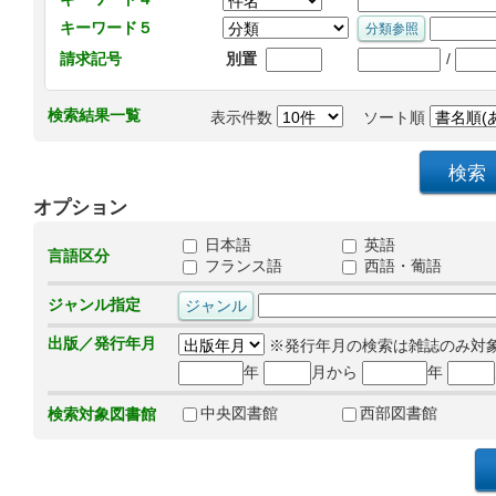
キーワード５
/
請求記号
別置
検索結果一覧
表示件数
ソート順
オプション
日本語
英語
言語区分
フランス語
西語・葡語
ジャンル指定
出版／発行年月
※発行年月の検索は雑誌のみ対
年
月から
年
中央図書館
西部図書館
検索対象図書館