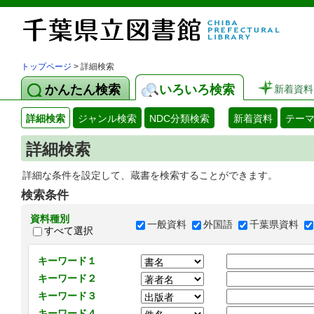
トップページ
> 詳細検索
かんたん検索
いろいろ検索
新着資料
詳細検索
ジャンル検索
NDC分類検索
新着資料
テー
詳細検索
詳細な条件を設定して、蔵書を検索することができます。
検索条件
資料種別
一般資料
外国語
千葉県資料
すべて選択
キーワード１
キーワード２
キーワード３
キーワード４