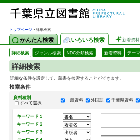
トップページ
> 詳細検索
かんたん検索
いろいろ検索
新着資料
詳細検索
ジャンル検索
NDC分類検索
新着資料
テー
詳細検索
詳細な条件を設定して、蔵書を検索することができます。
検索条件
資料種別
一般資料
外国語
千葉県資料
すべて選択
キーワード１
キーワード２
キーワード３
キーワード４