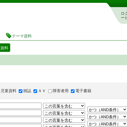
図書館 蔵書検索・予約システム
ロ
ー
テーマ資料
マ資料
児童資料
雑誌
ＡＶ
障害者用
電子書籍