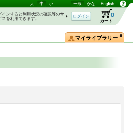
大
中
小
一般
かな
English
0
グインすると利用状況の確認等のサ
ビスを利用できます。
カート
マイライブラリー