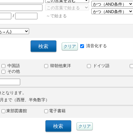
/
～で始まる
清音化する
中国語
韓朝他東洋
ドイツ語
その他
象となります。
月まで（西暦、半角数字）
東部図書館
電子書籍