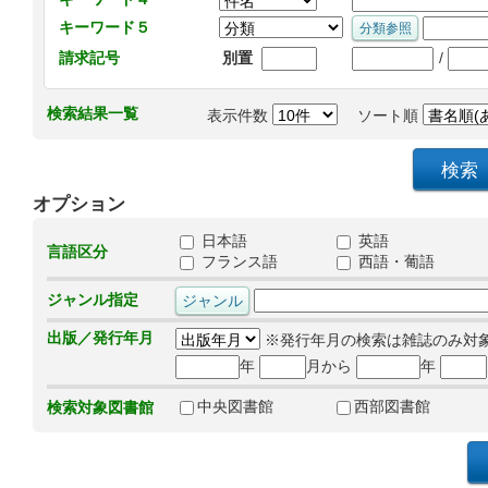
キーワード５
/
請求記号
別置
検索結果一覧
表示件数
ソート順
オプション
日本語
英語
言語区分
フランス語
西語・葡語
ジャンル指定
出版／発行年月
※発行年月の検索は雑誌のみ対
年
月から
年
中央図書館
西部図書館
検索対象図書館