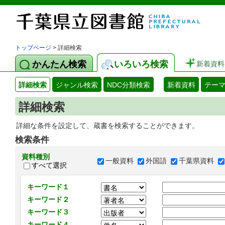
トップページ
> 詳細検索
かんたん検索
いろいろ検索
新着資料
詳細検索
ジャンル検索
NDC分類検索
新着資料
テー
詳細検索
詳細な条件を設定して、蔵書を検索することができます。
検索条件
資料種別
一般資料
外国語
千葉県資料
すべて選択
キーワード１
キーワード２
キーワード３
キーワード４