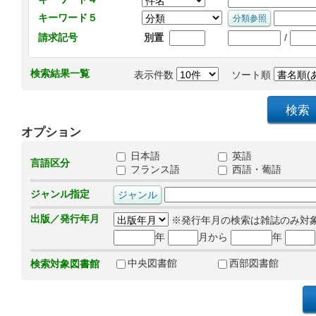
キーワード５
/
請求記号
別置
検索結果一覧
表示件数
ソート順
オプション
日本語
英語
言語区分
フランス語
西語・葡語
ジャンル指定
出版／発行年月
※発行年月の検索は雑誌のみ対
年
月から
年
中央図書館
西部図書館
検索対象図書館