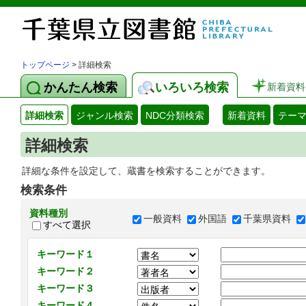
トップページ
> 詳細検索
かんたん検索
いろいろ検索
新着資料
詳細検索
ジャンル検索
NDC分類検索
新着資料
テー
詳細検索
詳細な条件を設定して、蔵書を検索することができます。
検索条件
資料種別
一般資料
外国語
千葉県資料
すべて選択
キーワード１
キーワード２
キーワード３
キーワード４