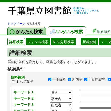
トップページ
> 詳細検索
かんたん検索
いろいろ検索
新着資料
詳細検索
ジャンル検索
NDC分類検索
新着資料
テー
詳細検索
詳細な条件を設定して、蔵書を検索することができます。
検索条件
資料種別
一般資料
外国語
千葉県資料
すべて選択
キーワード１
キーワード２
キーワード３
キーワード４