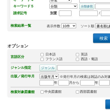
キーワード５
/
請求記号
別置
検索結果一覧
表示件数
ソート順
オプション
日本語
英語
言語区分
フランス語
西語・葡語
ジャンル指定
出版／発行年月
※発行年月の検索は雑誌のみ対
年
月から
年
中央図書館
西部図書館
検索対象図書館