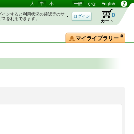
大
中
小
一般
かな
English
0
グインすると利用状況の確認等のサ
ビスを利用できます。
カート
マイライブラリー