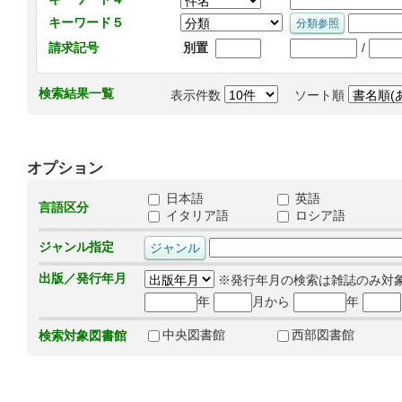
キーワード５
/
請求記号
別置
検索結果一覧
表示件数
ソート順
オプション
日本語
英語
言語区分
イタリア語
ロシア語
ジャンル指定
出版／発行年月
※発行年月の検索は雑誌のみ対
年
月から
年
中央図書館
西部図書館
検索対象図書館