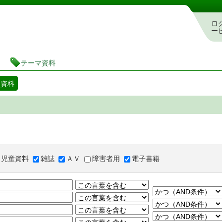
図書館 蔵書検索・予約システム
ロ
ー
テーマ資料
マ資料
児童資料
雑誌
ＡＶ
障害者用
電子書籍