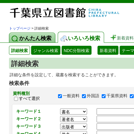
トップページ
> 詳細検索
かんたん検索
いろいろ検索
新着資料
詳細検索
ジャンル検索
NDC分類検索
新着資料
テー
詳細検索
詳細な条件を設定して、蔵書を検索することができます。
検索条件
資料種別
一般資料
外国語
千葉県資料
すべて選択
キーワード１
キーワード２
キーワード３
キーワード４