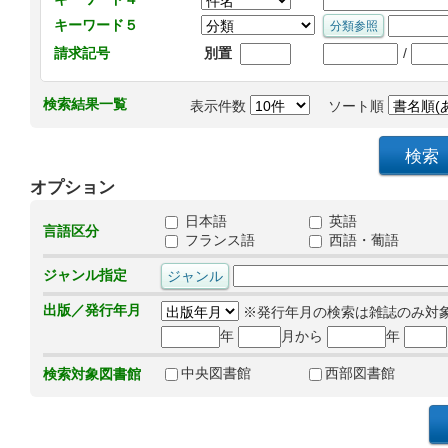
キーワード５
/
請求記号
別置
検索結果一覧
表示件数
ソート順
オプション
日本語
英語
言語区分
フランス語
西語・葡語
ジャンル指定
出版／発行年月
※発行年月の検索は雑誌のみ対
年
月から
年
中央図書館
西部図書館
検索対象図書館