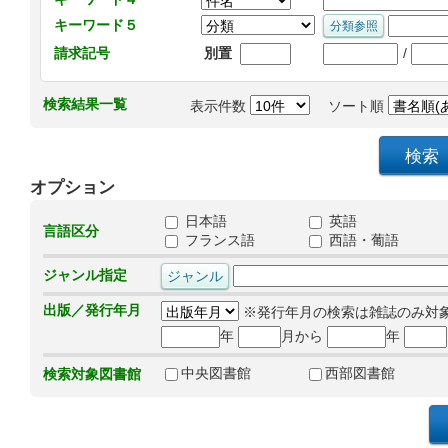
キーワード５
/
請求記号
別置
検索結果一覧
表示件数
ソート順
オプション
日本語
英語
言語区分
フランス語
西語・葡語
ジャンル指定
出版／発行年月
※発行年月の検索は雑誌のみ対
年
月から
年
中央図書館
西部図書館
検索対象図書館