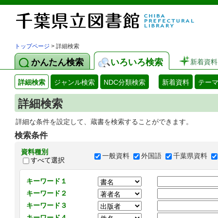
トップページ
> 詳細検索
かんたん検索
いろいろ検索
新着資料
詳細検索
ジャンル検索
NDC分類検索
新着資料
テー
詳細検索
詳細な条件を設定して、蔵書を検索することができます。
検索条件
資料種別
一般資料
外国語
千葉県資料
すべて選択
キーワード１
キーワード２
キーワード３
キーワード４