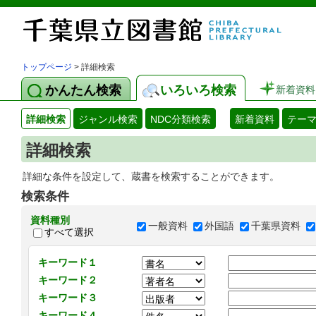
トップページ
> 詳細検索
かんたん検索
いろいろ検索
新着資料
詳細検索
ジャンル検索
NDC分類検索
新着資料
テー
詳細検索
詳細な条件を設定して、蔵書を検索することができます。
検索条件
資料種別
一般資料
外国語
千葉県資料
すべて選択
キーワード１
キーワード２
キーワード３
キーワード４