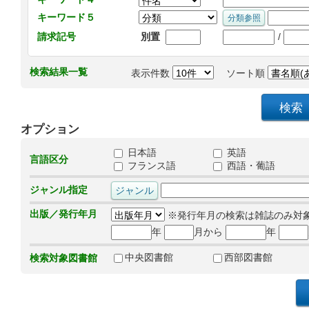
キーワード５
/
請求記号
別置
検索結果一覧
表示件数
ソート順
オプション
日本語
英語
言語区分
フランス語
西語・葡語
ジャンル指定
出版／発行年月
※発行年月の検索は雑誌のみ対
年
月から
年
中央図書館
西部図書館
検索対象図書館