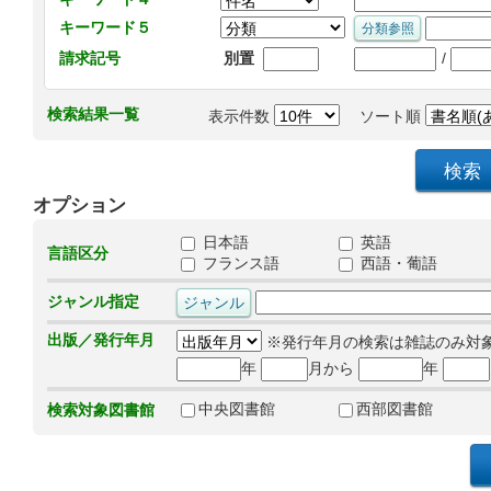
キーワード５
/
請求記号
別置
検索結果一覧
表示件数
ソート順
オプション
日本語
英語
言語区分
フランス語
西語・葡語
ジャンル指定
出版／発行年月
※発行年月の検索は雑誌のみ対
年
月から
年
中央図書館
西部図書館
検索対象図書館