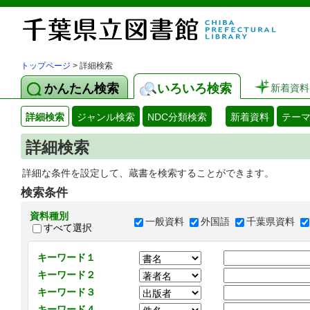
トップページ
> 詳細検索
かんたん検索
いろいろ検索
新着資料
詳細検索
ジャンル検索
NDC分類検索
新着資料
テー
詳細検索
詳細な条件を設定して、蔵書を検索することができます。
検索条件
資料種別
一般資料
外国語
千葉県資料
すべて選択
キーワード１
キーワード２
キーワード３
キーワード４