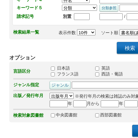
キーワード５
/
請求記号
別置
検索結果一覧
表示件数
ソート順
オプション
日本語
英語
言語区分
フランス語
西語・葡語
ジャンル指定
出版／発行年月
※発行年月の検索は雑誌のみ対
年
月から
年
中央図書館
西部図書館
検索対象図書館