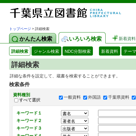
トップページ
> 詳細検索
かんたん検索
いろいろ検索
新着資料
詳細検索
ジャンル検索
NDC分類検索
新着資料
テー
詳細検索
詳細な条件を設定して、蔵書を検索することができます。
検索条件
資料種別
一般資料
外国語
千葉県資料
すべて選択
キーワード１
キーワード２
キーワード３
キーワード４