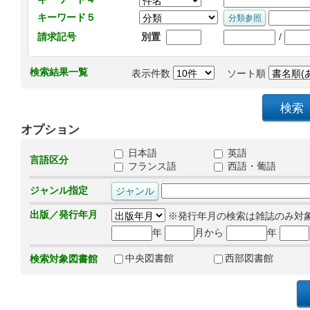
キーワード５
/
請求記号
別置
検索結果一覧
表示件数
ソート順
オプション
日本語
英語
言語区分
フランス語
西語・葡語
ジャンル指定
出版／発行年月
※発行年月の検索は雑誌のみ対
年
月から
年
中央図書館
西部図書館
検索対象図書館