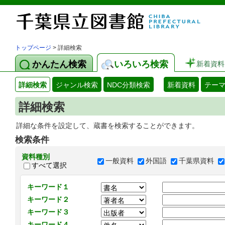
トップページ
> 詳細検索
かんたん検索
いろいろ検索
新着資料
詳細検索
ジャンル検索
NDC分類検索
新着資料
テー
詳細検索
詳細な条件を設定して、蔵書を検索することができます。
検索条件
資料種別
一般資料
外国語
千葉県資料
すべて選択
キーワード１
キーワード２
キーワード３
キーワード４