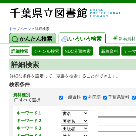
トップページ
> 詳細検索
かんたん検索
いろいろ検索
新着資料
詳細検索
ジャンル検索
NDC分類検索
新着資料
テー
詳細検索
詳細な条件を設定して、蔵書を検索することができます。
検索条件
資料種別
一般資料
外国語
千葉県資料
すべて選択
キーワード１
キーワード２
キーワード３
キーワード４