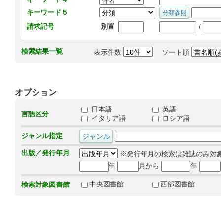
キーワード５
/
請求記号
別置
検索結果一覧
表示件数
ソート順
オプション
日本語
英語
言語区分
イタリア語
ロシア語
ジャンル指定
出版／発行年月
※発行年月の検索は雑誌のみ対
年
月から
年
中央図書館
西部図書館
検索対象図書館