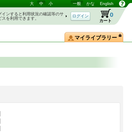
大
中
小
一般
かな
English
0
グインすると利用状況の確認等のサ
ビスを利用できます。
カート
マイライブラリー