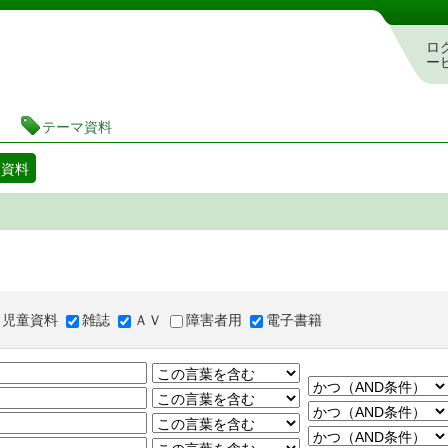
図書館 蔵書検索・予約システム
ロ
ー
テーマ資料
マ資料
児童資料
雑誌
ＡＶ
障害者用
電子書籍