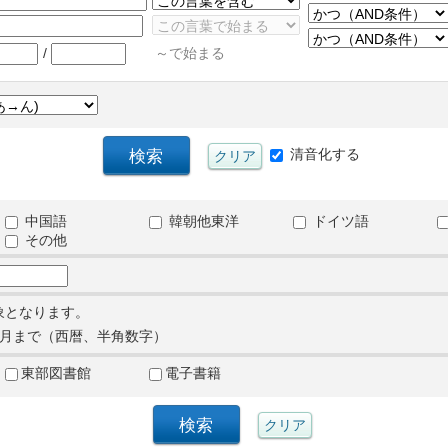
/
～で始まる
清音化する
中国語
韓朝他東洋
ドイツ語
その他
象となります。
月まで（西暦、半角数字）
東部図書館
電子書籍