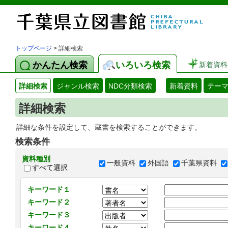
トップページ
> 詳細検索
かんたん検索
いろいろ検索
新着資料
詳細検索
ジャンル検索
NDC分類検索
新着資料
テー
詳細検索
詳細な条件を設定して、蔵書を検索することができます。
検索条件
資料種別
一般資料
外国語
千葉県資料
すべて選択
キーワード１
キーワード２
キーワード３
キーワード４