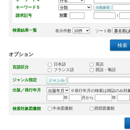
キーワード５
/
請求記号
別置
検索結果一覧
表示件数
ソート順
オプション
日本語
英語
言語区分
フランス語
西語・葡語
ジャンル指定
出版／発行年月
※発行年月の検索は雑誌のみ対
年
月から
年
中央図書館
西部図書館
検索対象図書館