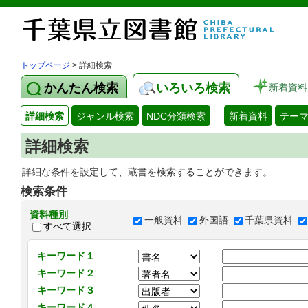
トップページ
> 詳細検索
かんたん検索
いろいろ検索
新着資料
詳細検索
ジャンル検索
NDC分類検索
新着資料
テー
詳細検索
詳細な条件を設定して、蔵書を検索することができます。
検索条件
資料種別
一般資料
外国語
千葉県資料
すべて選択
キーワード１
キーワード２
キーワード３
キーワード４