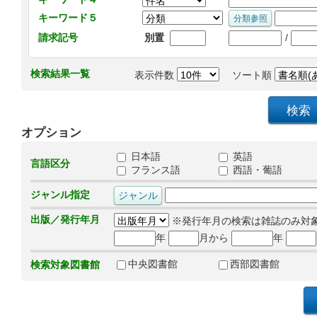
キーワード５
/
請求記号
別置
検索結果一覧
表示件数
ソート順
オプション
日本語
英語
言語区分
フランス語
西語・葡語
ジャンル指定
出版／発行年月
※発行年月の検索は雑誌のみ対
年
月から
年
中央図書館
西部図書館
検索対象図書館