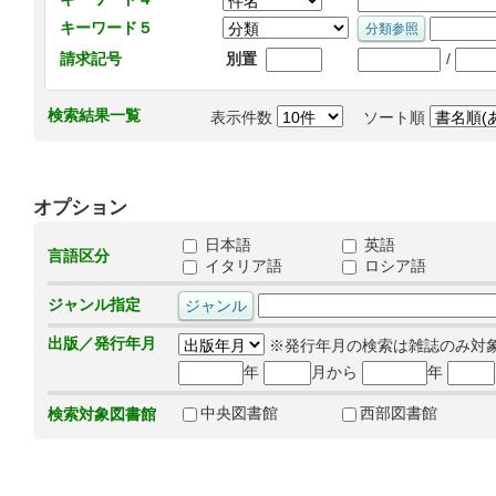
キーワード５
/
請求記号
別置
検索結果一覧
表示件数
ソート順
オプション
日本語
英語
言語区分
イタリア語
ロシア語
ジャンル指定
出版／発行年月
※発行年月の検索は雑誌のみ対
年
月から
年
中央図書館
西部図書館
検索対象図書館