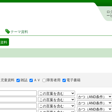
図書館 蔵書検索・予約システム
ロ
ー
テーマ資料
マ資料
児童資料
雑誌
ＡＶ
障害者用
電子書籍