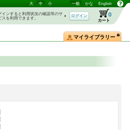
大
中
小
一般
かな
English
0
グインすると利用状況の確認等のサ
ビスを利用できます。
カート
マイライブラリー