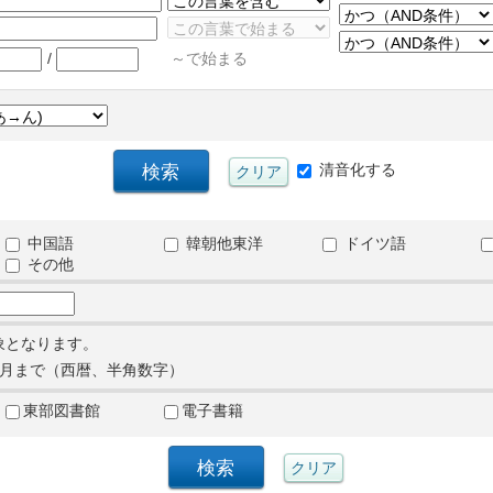
/
～で始まる
清音化する
中国語
韓朝他東洋
ドイツ語
その他
象となります。
月まで（西暦、半角数字）
東部図書館
電子書籍