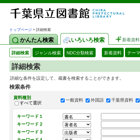
トップページ
> 詳細検索
かんたん検索
いろいろ検索
新着資料
詳細検索
ジャンル検索
NDC分類検索
新着資料
テー
詳細検索
詳細な条件を設定して、蔵書を検索することができます。
検索条件
資料種別
一般資料
外国語
千葉県資料
すべて選択
キーワード１
キーワード２
キーワード３
キーワード４