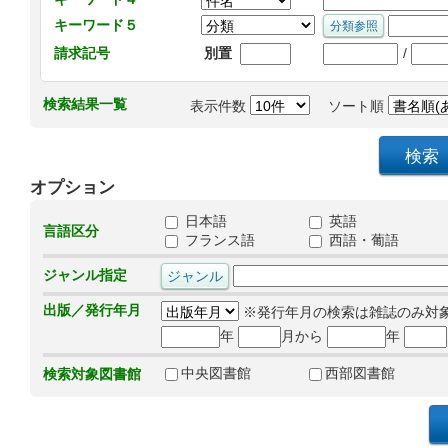
キーワード５
/
請求記号
別置
検索結果一覧
表示件数
ソート順
オプション
日本語
英語
言語区分
フランス語
西語・葡語
ジャンル指定
出版／発行年月
※発行年月の検索は雑誌のみ対
年
月から
年
中央図書館
西部図書館
検索対象図書館