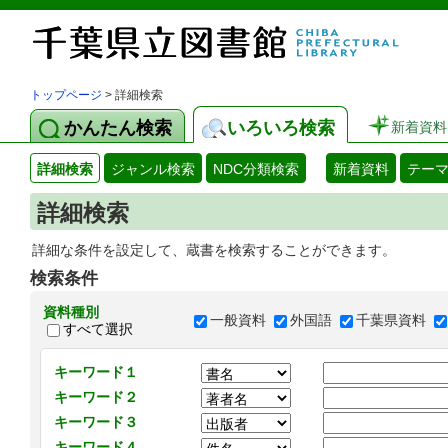
トップページ
> 詳細検索
かんたん検索
いろいろ検索
新着資料
詳細検索
ジャンル検索
NDC分類検索
新着資料
テー
詳細検索
詳細な条件を設定して、蔵書を検索することができます。
検索条件
資料種別
一般資料
外国語
千葉県資料
すべて選択
キーワード１
キーワード２
キーワード３
キーワード４