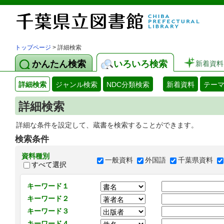
トップページ
> 詳細検索
かんたん検索
いろいろ検索
新着資料
詳細検索
ジャンル検索
NDC分類検索
新着資料
テー
詳細検索
詳細な条件を設定して、蔵書を検索することができます。
検索条件
資料種別
一般資料
外国語
千葉県資料
すべて選択
キーワード１
キーワード２
キーワード３
キーワード４