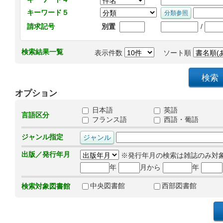
キーワード５
/
請求記号
別置
検索結果一覧
表示件数
ソート順
オプション
日本語
英語
言語区分
フランス語
西語・葡語
ジャンル指定
出版／発行年月
※発行年月の検索は雑誌のみ対
年
月から
年
中央図書館
西部図書館
検索対象図書館