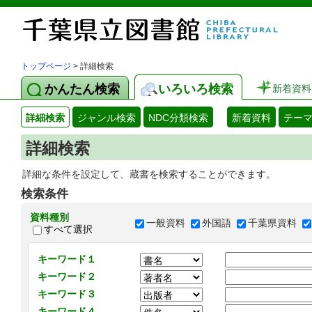
トップページ
> 詳細検索
かんたん検索
いろいろ検索
新着資料
詳細検索
ジャンル検索
NDC分類検索
新着資料
テー
詳細検索
詳細な条件を設定して、蔵書を検索することができます。
検索条件
資料種別
一般資料
外国語
千葉県資料
すべて選択
キーワード１
キーワード２
キーワード３
キーワード４