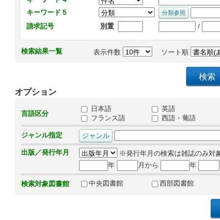
キーワード５
/
請求記号
別置
検索結果一覧
表示件数
ソート順
オプション
日本語
英語
言語区分
フランス語
西語・葡語
ジャンル指定
出版／発行年月
※発行年月の検索は雑誌のみ対
年
月から
年
中央図書館
西部図書館
検索対象図書館