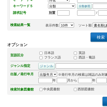
キーワード５
/
請求記号
別置
検索結果一覧
表示件数
ソート順
オプション
日本語
英語
言語区分
フランス語
西語・葡語
ジャンル指定
出版／発行年月
※発行年月の検索は雑誌のみ対
年
月から
年
中央図書館
西部図書館
検索対象図書館