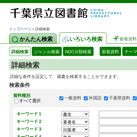
トップページ
> 詳細検索
かんたん検索
いろいろ検索
新着資料
詳細検索
ジャンル検索
NDC分類検索
新着資料
テー
詳細検索
詳細な条件を設定して、蔵書を検索することができます。
検索条件
資料種別
一般資料
外国語
千葉県資料
すべて選択
キーワード１
キーワード２
キーワード３
キーワード４