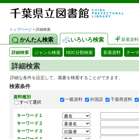
トップページ
> 詳細検索
かんたん検索
いろいろ検索
新着資料
詳細検索
ジャンル検索
NDC分類検索
新着資料
テー
詳細検索
詳細な条件を設定して、蔵書を検索することができます。
検索条件
資料種別
一般資料
外国語
千葉県資料
すべて選択
キーワード１
キーワード２
キーワード３
キーワード４