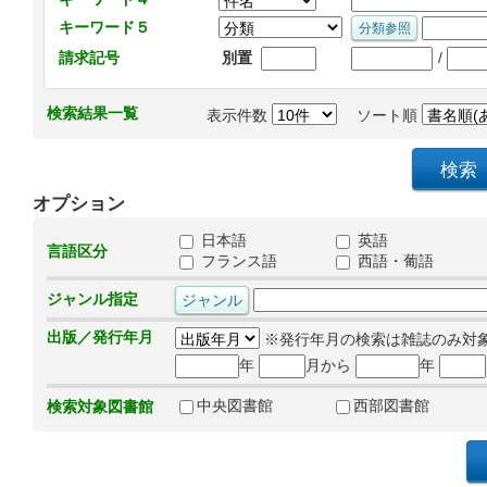
キーワード５
/
請求記号
別置
検索結果一覧
表示件数
ソート順
オプション
日本語
英語
言語区分
フランス語
西語・葡語
ジャンル指定
出版／発行年月
※発行年月の検索は雑誌のみ対
年
月から
年
中央図書館
西部図書館
検索対象図書館