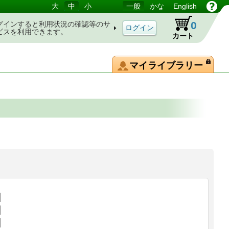
大
中
小
一般
かな
English
0
グインすると利用状況の確認等のサ
ビスを利用できます。
カート
マイライブラリー