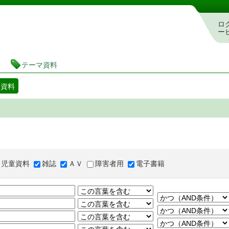
図書館 蔵書検索・予約システム
ロ
ー
テーマ資料
マ資料
児童資料
雑誌
ＡＶ
障害者用
電子書籍