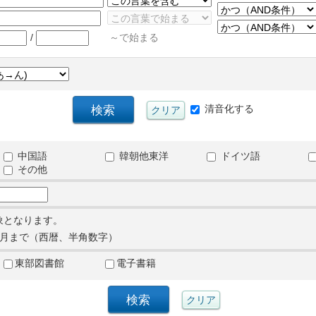
/
～で始まる
清音化する
中国語
韓朝他東洋
ドイツ語
その他
象となります。
月まで（西暦、半角数字）
東部図書館
電子書籍