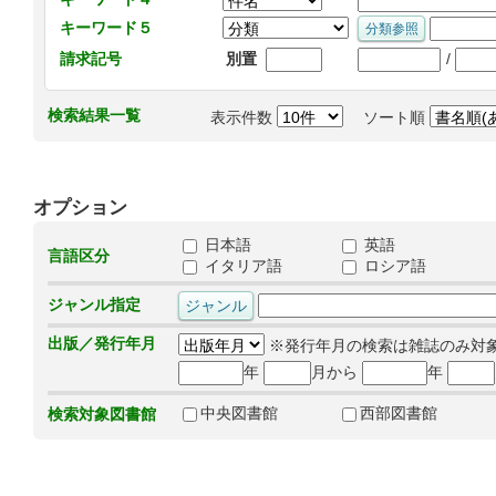
キーワード５
/
請求記号
別置
検索結果一覧
表示件数
ソート順
オプション
日本語
英語
言語区分
イタリア語
ロシア語
ジャンル指定
出版／発行年月
※発行年月の検索は雑誌のみ対
年
月から
年
中央図書館
西部図書館
検索対象図書館