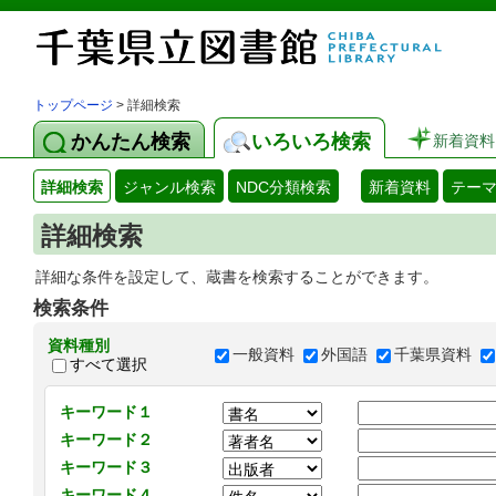
トップページ
> 詳細検索
かんたん検索
いろいろ検索
新着資料
詳細検索
ジャンル検索
NDC分類検索
新着資料
テー
詳細検索
詳細な条件を設定して、蔵書を検索することができます。
検索条件
資料種別
一般資料
外国語
千葉県資料
すべて選択
キーワード１
キーワード２
キーワード３
キーワード４