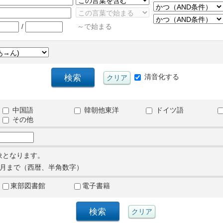
/
～で始まる
清音化する
中国語
韓朝他東洋
ドイツ語
その他
象となります。
月まで（西暦、半角数字）
東部図書館
電子書籍