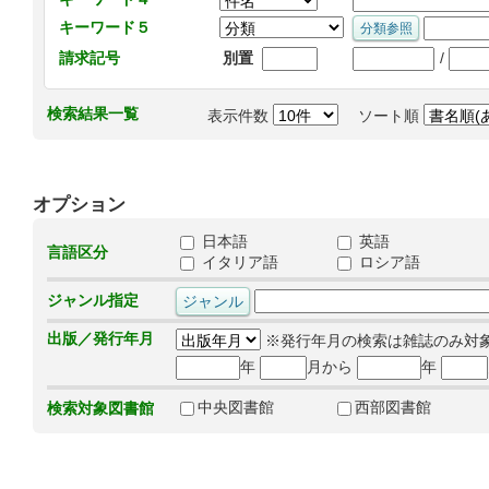
キーワード５
/
請求記号
別置
検索結果一覧
表示件数
ソート順
オプション
日本語
英語
言語区分
イタリア語
ロシア語
ジャンル指定
出版／発行年月
※発行年月の検索は雑誌のみ対
年
月から
年
中央図書館
西部図書館
検索対象図書館