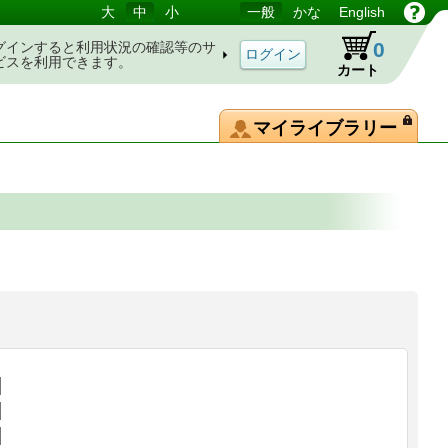
大
中
小
一般
かな
English
0
グインすると利用状況の確認等のサ
ビスを利用できます。
カート
マイライブラリー