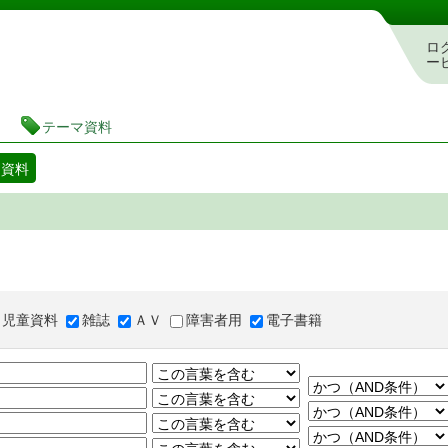
図書館 蔵書検索・予約システム
ロ
ー
テーマ資料
マ資料
児童資料
雑誌
ＡＶ
障害者用
電子書籍