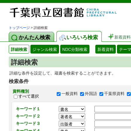
トップページ
> 詳細検索
かんたん検索
いろいろ検索
新着資料
詳細検索
ジャンル検索
NDC分類検索
新着資料
テー
詳細検索
詳細な条件を設定して、蔵書を検索することができます。
検索条件
資料種別
一般資料
外国語
千葉県資料
すべて選択
キーワード１
キーワード２
キーワード３
キーワード４